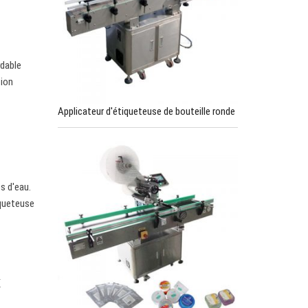
e
ydable
tion
Applicateur d'étiqueteuse de bouteille ronde
s d'eau.
iqueteuse
x