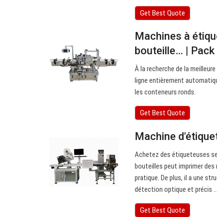
Get Best Quote
Machines à étique
bouteille… | Pac
À la recherche de la meilleu
ligne entièrement automatiq
les conteneurs ronds.
Get Best Quote
Machine d'étique
Achetez des étiqueteuses se
bouteilles peut imprimer des
pratique. De plus, il a une s
détection optique et précis ..
Get Best Quote