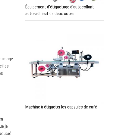
Équipement d'étiquetage d'autocollant
auto-adhésif de deux côtés
ne image
illes
es
Machine à étiqueter les capsules de café
en
ue je
 pouce)