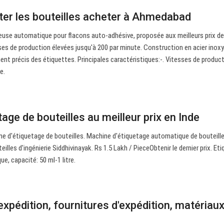
ter les bouteilles acheter à Ahmedabad
use automatique pour flacons auto-adhésive, proposée aux meilleurs prix d
sses de production élevées jusqu'à 200 par minute. Construction en acier inox
t précis des étiquettes. Principales caractéristiques:-. Vitesses de produc
e.
age de bouteilles au meilleur prix en Inde
ne d'étiquetage de bouteilles. Machine d'étiquetage automatique de bouteille
illes d'ingénierie Siddhivinayak. Rs 1.5 Lakh / PieceObtenir le dernier prix. Et
, capacité: 50 ml-1 litre.
expédition, fournitures d'expédition, matériau