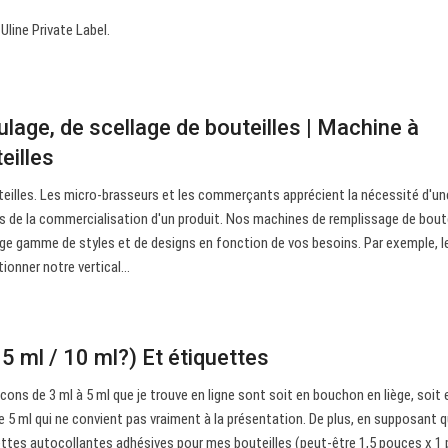
 Uline Private Label.
age, de scellage de bouteilles | Machine à
eilles
teilles. Les micro-brasseurs et les commerçants apprécient la nécessité d'u
s de la commercialisation d'un produit. Nos machines de remplissage de boute
rge gamme de styles et de designs en fonction de vos besoins. Par exemple, l
tionner notre vertical…
 5 ml / 10 ml?) Et étiquettes
acons de 3 ml à 5 ml que je trouve en ligne sont soit en bouchon en liège, soit 
de 5 ml qui ne convient pas vraiment à la présentation. De plus, en supposant q
quettes autocollantes adhésives pour mes bouteilles (peut-être 1,5 pouces x 1