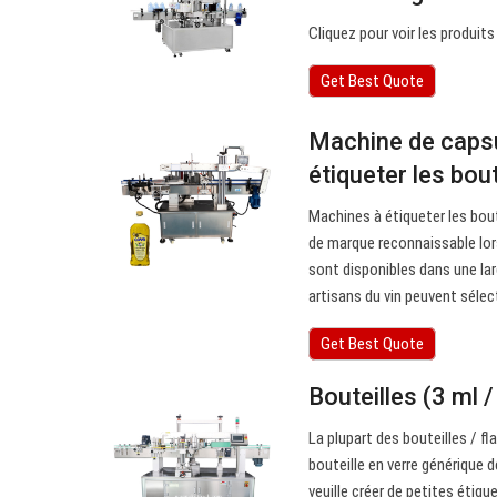
Cliquez pour voir les produits
Get Best Quote
Machine de capsul
étiqueter les bout
Machines à étiqueter les bou
de marque reconnaissable lor
sont disponibles dans une la
artisans du vin peuvent sélec
Get Best Quote
Bouteilles (3 ml /
La plupart des bouteilles / fl
bouteille en verre générique 
veuille créer de petites éti