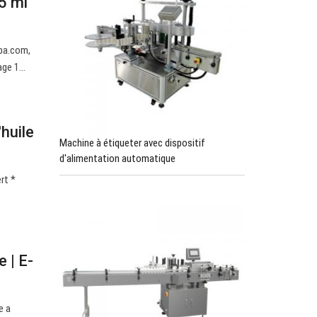
 5 ml
aba.com,
age 1…
huile
Machine à étiqueter avec dispositif
d'alimentation automatique
rt *
 | E-
e a