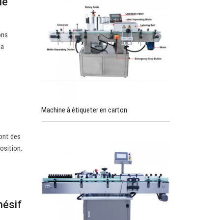
ue
ons
la
Machine à étiqueter en carton
sont des
osition,
hésif