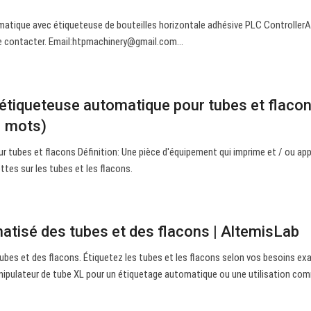
matique avec étiqueteuse de bouteilles horizontale adhésive PLC Controller
 contacter. Email:
htpmachinery@gmail.com
…
 étiqueteuse automatique pour tubes et flaco
0 mots)
 tubes et flacons Définition: Une pièce d'équipement qui imprime et / ou app
es sur les tubes et les flacons.
atisé des tubes et des flacons | AltemisLab
bes et des flacons. Étiquetez les tubes et les flacons selon vos besoins ex
anipulateur de tube XL pour un étiquetage automatique ou une utilisation co